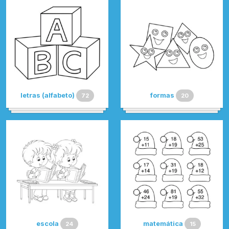
letras (alfabeto)
formas
72
20
escola
matemática
24
15