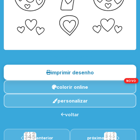
toque para imprimir
imprimir desenho
NOVO
colorir online
personalizar
voltar
anterior
próximo