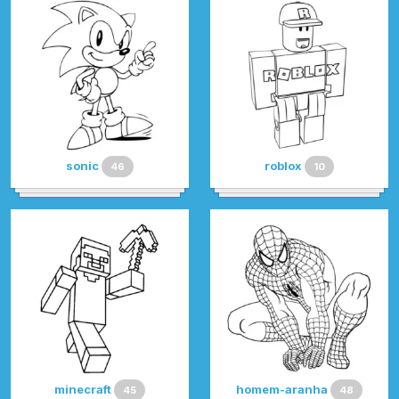
sonic
roblox
46
10
minecraft
homem-aranha
45
48