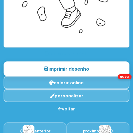
toque para imprimir
imprimir desenho
NOVO
colorir online
personalizar
voltar
anterior
próximo