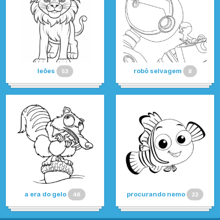
leões
robô selvagem
53
8
a era do gelo
procurando nemo
48
22