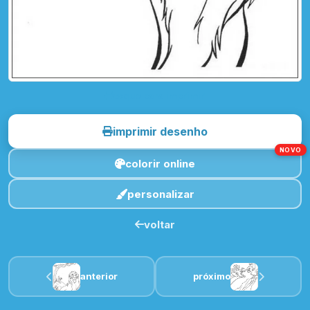
toque para imprimir
imprimir desenho
NOVO
colorir online
personalizar
voltar
anterior
próximo