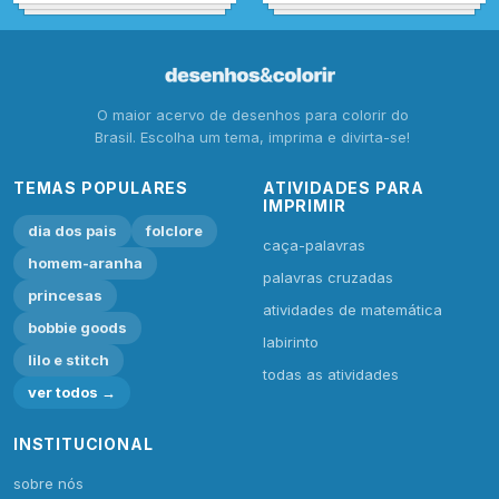
O maior acervo de desenhos para colorir do
Brasil. Escolha um tema, imprima e divirta-se!
TEMAS POPULARES
ATIVIDADES PARA
IMPRIMIR
dia dos pais
folclore
caça-palavras
homem-aranha
palavras cruzadas
princesas
atividades de matemática
bobbie goods
labirinto
lilo e stitch
todas as atividades
ver todos →
INSTITUCIONAL
sobre nós