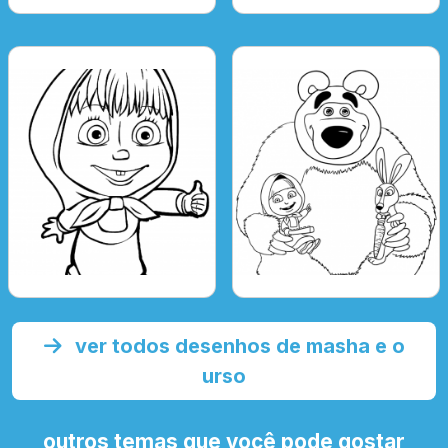
ver todos desenhos de masha e o
urso
outros temas que você pode gostar