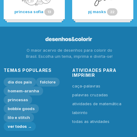
princesa sofia
pj masks
13
22
O maior acervo de desenhos para colorir do
Brasil. Escolha um tema, imprima e divirta-se!
TEMAS POPULARES
ATIVIDADES PARA
IMPRIMIR
dia dos pais
folclore
caça-palavras
homem-aranha
palavras cruzadas
princesas
atividades de matemática
bobbie goods
labirinto
lilo e stitch
todas as atividades
ver todos →