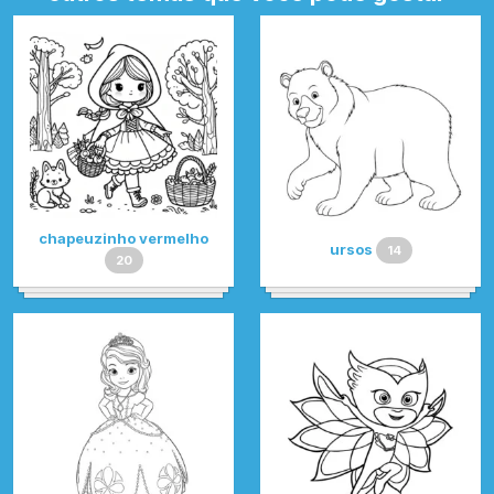
chapeuzinho vermelho
ursos
14
20