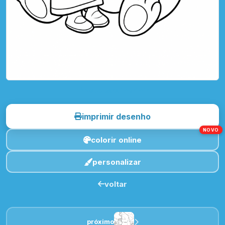
toque para imprimir
imprimir desenho
NOVO
colorir online
personalizar
voltar
próximo