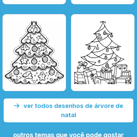
ver todos desenhos de árvore de
natal
outros temas que você pode gostar