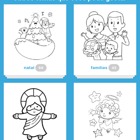
natal
famílias
98
43