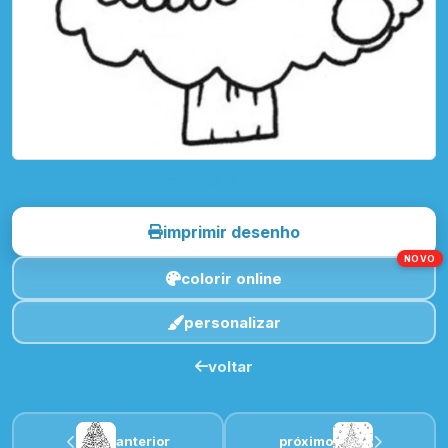
toque para imprimir
imprimir desenho
NOVO
colorir online
personalizar
voltar
anterior
próximo