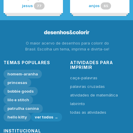
jesus
anjos
77
65
O maior acervo de desenhos para colorir do
Brasil. Escolha um tema, imprima e divirta-se!
TEMAS POPULARES
ATIVIDADES PARA
IMPRIMIR
homem-aranha
caça-palavras
princesas
palavras cruzadas
bobbie goods
atividades de matemática
lilo e stitch
labirinto
patrulha canina
todas as atividades
hello kitty
ver todos →
INSTITUCIONAL