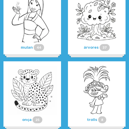
mulan
árvores
44
37
onça
trolls
25
8