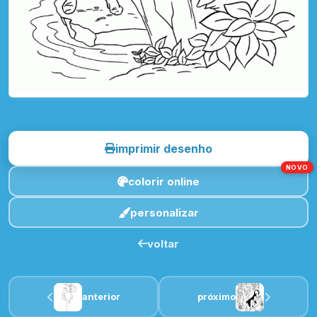
toque para imprimir
imprimir desenho
NOVO
colorir online
personalizar
voltar
anterior
próximo