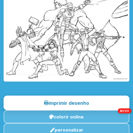
toque para imprimir
imprimir desenho
NOVO
colorir online
personalizar