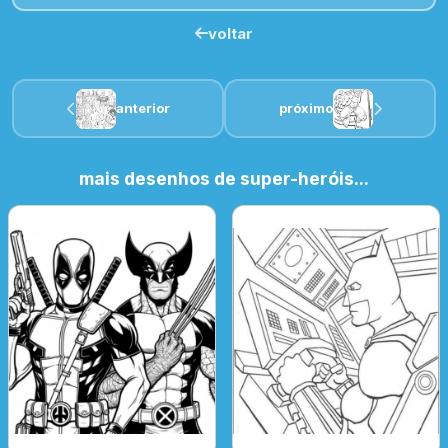
voltar
anterior
próximo
mais desenhos de super-heróis...