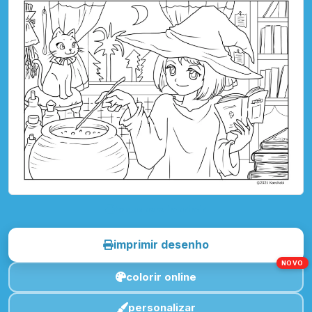
toque para imprimir
imprimir desenho
NOVO
colorir online
personalizar