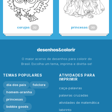
corujas
princesas
32
30
O maior acervo de desenhos para colorir do
Brasil. Escolha um tema, imprima e divirta-se!
TEMAS POPULARES
ATIVIDADES PARA
IMPRIMIR
dia dos pais
folclore
caça-palavras
homem-aranha
palavras cruzadas
princesas
atividades de matemática
bobbie goods
labirinto