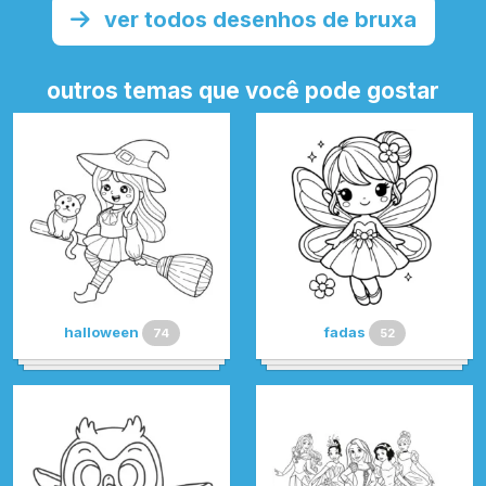
ver todos desenhos de bruxa
outros temas que você pode gostar
halloween
fadas
74
52