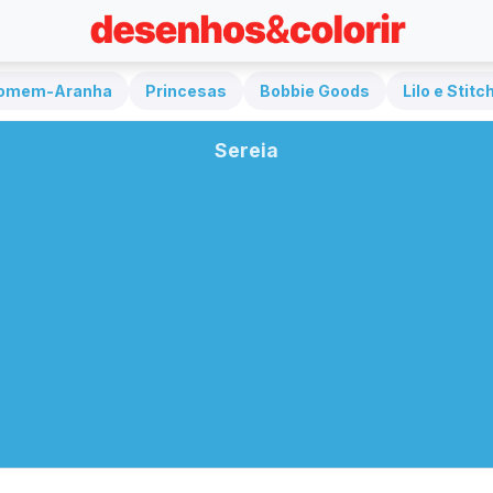
omem-Aranha
Princesas
Bobbie Goods
Lilo e Stitc
Sereia