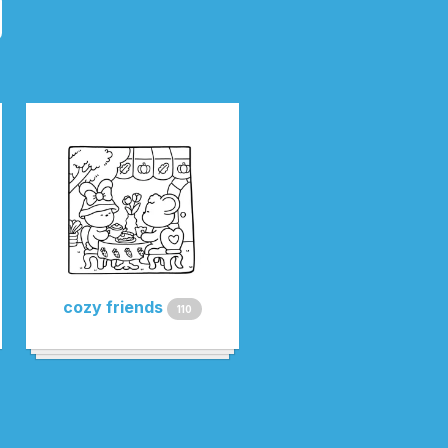
cozy friends
110