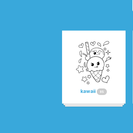
kawaii
85