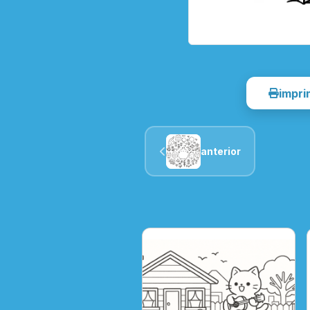
impri
anterior