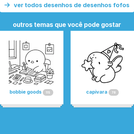
ver todos desenhos de desenhos fofos
outros temas que você pode gostar
bobbie goods
capivara
115
78