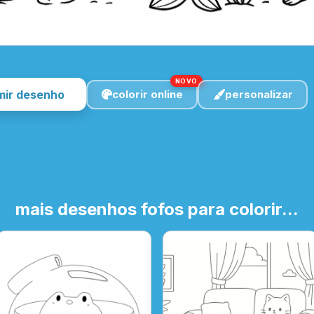
clique para imprimir
NOVO
mir desenho
colorir online
personalizar
mais desenhos fofos para colorir...