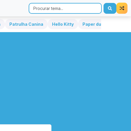
h
Patrulha Canina
Hello Kitty
Paper duck
Sonic