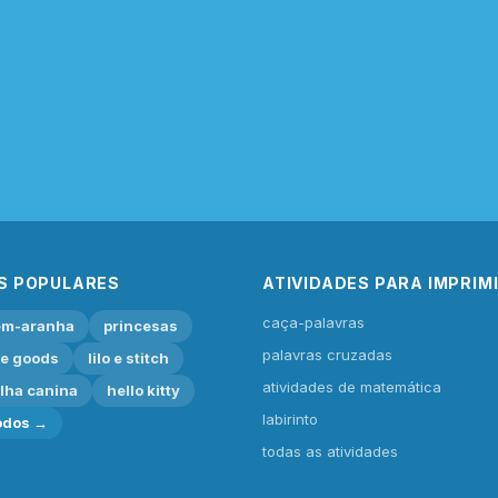
S POPULARES
ATIVIDADES PARA IMPRIM
caça-palavras
m-aranha
princesas
palavras cruzadas
ie goods
lilo e stitch
atividades de matemática
lha canina
hello kitty
labirinto
odos →
todas as atividades