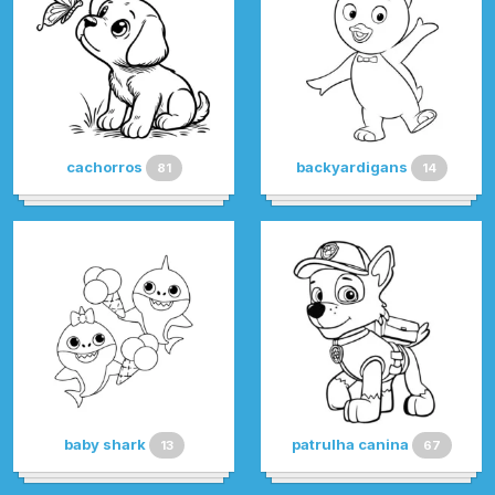
cachorros
backyardigans
81
14
baby shark
patrulha canina
13
67