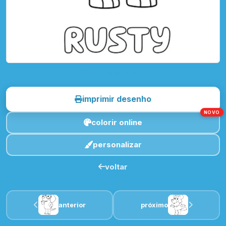
toque para imprimir
imprimir desenho
NOVO
colorir online
personalizar
voltar
anterior
próximo