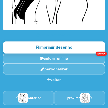
toque para imprimir
imprimir desenho
NOVO
colorir online
personalizar
voltar
anterior
próximo