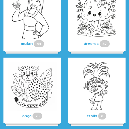
mulan
árvores
44
37
onça
trolls
25
8